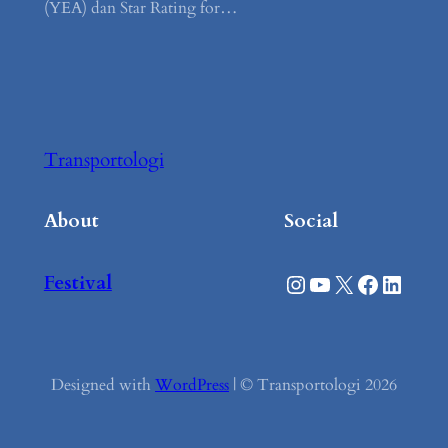
(YEA) dan Star Rating for…
Transportologi
About
Social
Instagram
YouTube
X
Facebook
LinkedIn
Festival
Designed with
WordPress
| © Transportologi 2026